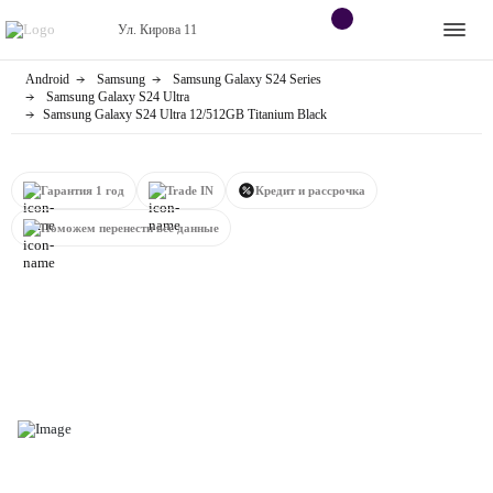
Ул. Кирова 11
Android
Samsung
Samsung Galaxy S24 Series
Apple
Контакты
Samsung Galaxy S24 Ultra
Samsung Galaxy S24 Ultra 12/512GB Titanium Black
Dyson
Оплата
Яндекс станции
Гарантия 1 год
Trade IN
Кредит и рассрочка
О
магазине
Поможем перенести все данные
Приставки
Android
Контакты
+7 (906) 630-10-91