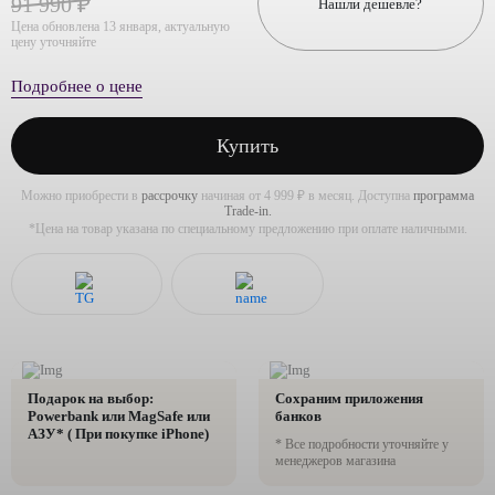
91 990 ₽
Нашли дешевле?
Цена обновлена 13 января, актуальную
цену уточняйте
Подробнее о цене
Купить
Можно приобрести в
рассрочку
начиная от 4 999 ₽ в месяц. Доступна
программа
Trade-in.
*Цена на товар указана по специальному предложению при оплате наличными.
Подарок на выбор:
Сохраним приложения
Powerbank или MagSafe или
банков
AЗУ* ( При покупке iPhone)
* Все подробности уточняйте у
менеджеров магазина