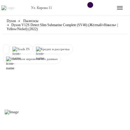
Ул. Кирова 11
Dyson
Пылесосы
Apple
Контакты
Dyson V12S Detect Slim Submarine Complete (SV46) (Жёлтый/«Никель» |
Yellow/Nickel) (2022)
Dyson
Оплата
Trade IN
Кредит и рассрочка
Яндекс станции
О
магазине
Поможем перенести все данные
Приставки
Android
Контакты
+7 (906) 630-10-91