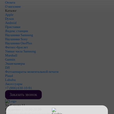
Оплата
О магазине
Каталог
Apple
Dyson
Android
Приставки
Яндекс станции
Наушники Samsung
Наушники Sony
Наушники OnePlus
Фитнес-браслет
Умные часы Samsung
Marshall
Garmin
Экшн-камеры
DJI
Фотоаппараты моментальной печати
Plaud
Labubu
Аксессуары
+7 (906) 630-10-91
Заказать звонок
Ул. Кирова 11
Ежедневно с 10:00-20:00
Политика конфиденциальности