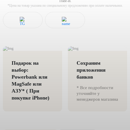
Trade-in.
*Цена на товар указана по специальному предложению при оплате наличными.
Подарок на
Сохраним
выбор:
приложения
Powerbank или
банков
MagSafe или
* Все подробности
AЗУ* ( При
уточняйте у
покупке iPhone)
менеджеров магазина