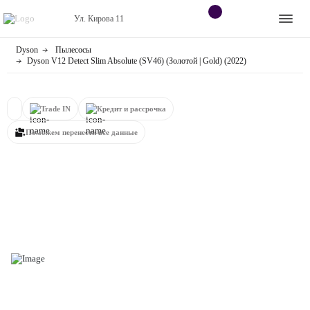
Ул. Кирова 11
Dyson
Пылесосы
Apple
Контакты
Dyson V12 Detect Slim Absolute (SV46) (Золотой | Gold) (2022)
Dyson
Оплата
Trade IN
Кредит и рассрочка
Яндекс станции
О
Поможем перенести все данные
магазине
Приставки
Android
Контакты
+7 (906) 630-10-91