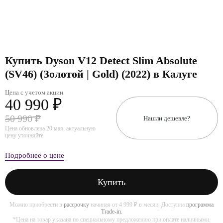
Купить Dyson V12 Detect Slim Absolute
(SV46) (Золотой | Gold) (2022) в Калуге
Цена с учетом акции
40 990 ₽
50 990 ₽
Нашли дешевле?
Цена обновлена 20 мая, актуальную
цену уточняйте
Подробнее о цене
Купить
Можно приобрести в
рассрочку
начиная от 4 999 ₽ в месяц. Доступна
программа
Trade-in.
*Цена на товар указана по специальному предложению при оплате наличными.