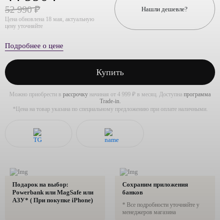
52 990 ₽
Нашли дешевле?
Цена обновлена 18 мая, актуальную
цену уточняйте
Подробнее о цене
Купить
Можно приобрести в
рассрочку
начиная от 4 999 ₽ в месяц. Доступна
программа
Trade-in.
*Цена на товар указана по специальному предложению при оплате наличными.
Подарок на выбор:
Сохраним приложения
Powerbank или MagSafe или
банков
AЗУ* ( При покупке iPhone)
* Все подробности уточняйте у
менеджеров магазина