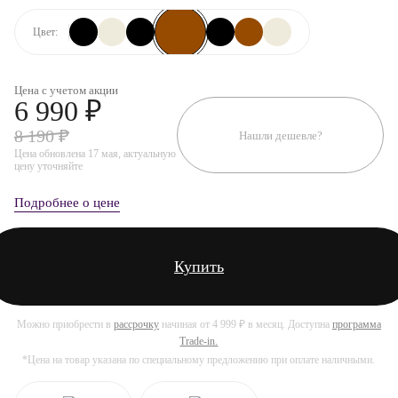
Цвет:
Цена с учетом акции
6 990 ₽
8 190 ₽
Нашли дешевле?
Цена обновлена 17 мая, актуальную
цену уточняйте
Подробнее о цене
Купить
Можно приобрести в
рассрочку
начиная от 4 999 ₽ в месяц. Доступна
программа
Trade-in.
*Цена на товар указана по специальному предложению при оплате наличными.