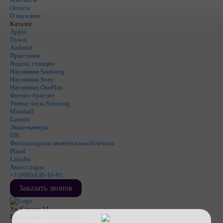
Оплата
О магазине
Каталог
Apple
Dyson
Android
Приставки
Яндекс станции
Наушники Samsung
Наушники Sony
Наушники OnePlus
Фитнес-браслет
Умные часы Samsung
Marshall
Garmin
Экшн-камеры
DJI
Фотоаппараты моментальной печати
Plaud
Labubu
Аксессуары
+7 (906) 630-10-91
Заказать звонок
Ул. Кирова 11
Ежедневно с 10:00-20:00