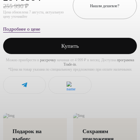
255 990 ₽
Нашли дешевле?
Цена обновлена 7 августа, актуальную
цену уточняйте
Подробнее о цене
Купить
Можно приобрести в
рассрочку
начиная от 4 999 ₽ в месяц. Доступна
программа
Trade-in.
*Цена на товар указана по специальному предложению при оплате наличными.
Подарок на
Сохраним
выбор:
приложения