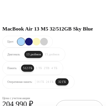
MacBook Air 13 M5 32/512GB Sky Blue
Цвет:
13 дюймов
15 дюймов
Диагональ:
512 ГБ
1 ТБ
2TB
4 ТБ
Память:
16 ГБ
24 ГБ
32 ГБ
Оперативная память:
Цена с учетом акции
204 990 ₽