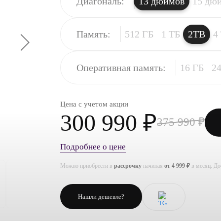
Диагональ:
13 дюймов
15 дю
Память:
512 ГБ
1 ТБ
2TB
4
Оперативная память:
16 ГБ
2
Цена с учетом акции
300 990 ₽
375 990 ₽
Подробнее о цене
Можно приобрести в
рассрочку
начиная
от 4 999 ₽
в месяц. Д
Нашли дешевле?