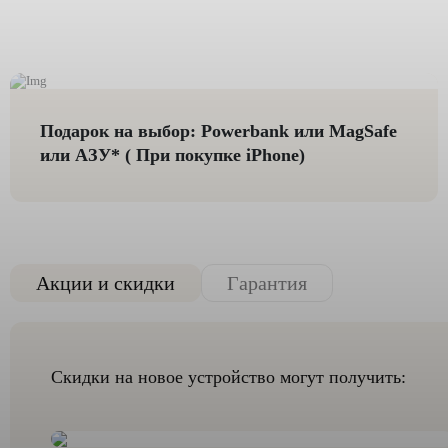
Подарок на выбор: Powerbank или MagSafe
или AЗУ* ( При покупке iPhone)
Акции и скидки
Гарантия
Скидки на новое устройство могут получить: