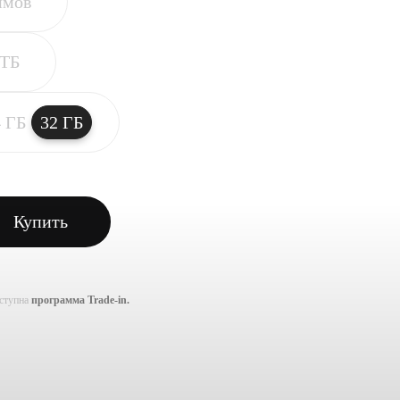
ймов
 ТБ
4 ГБ
32 ГБ
Купить
оступна
программа Trade-in.