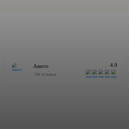
4.9
Авито
748 отзывов