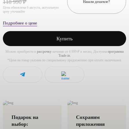
118 990 ₽
Нашли дешевле?
Цена обновлена 6 августа, актуальную
цену уточняйте
Подробнее о цене
Купить
Можно приобрести в
рассрочку
начиная от 4 999 ₽ в месяц. Доступна
программа
Trade-in.
*Цена на товар указана по специальному предложению при оплате наличными.
Подарок на
Сохраним
выбор:
приложения