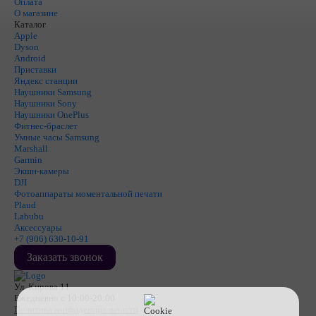
Оплата
О магазине
Каталог
Apple
Dyson
Android
Приставки
Яндекс станции
Наушники Samsung
Наушники Sony
Наушники OnePlus
Фитнес-браслет
Умные часы Samsung
Marshall
Garmin
Экшн-камеры
DJI
Фотоаппараты моментальной печати
Plaud
Labubu
Аксессуары
+7 (906) 630-10-91
Заказать звонок
Ул. Кирова 11
Ежедневно с 10:00-20:00
Политика конфиденциальности