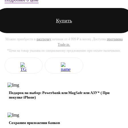
Купить
Можно приобрести в
рассрочку
начиная от 4 999 ₽ в месяц. Доступна
программа
Trade-in.
*Цена на товар указана по специальному предложению при оплате наличными.
Подарок на выбор: Powerbank или MagSafe или AЗУ* ( При
покупке iPhone)
Сохраним приложения банков