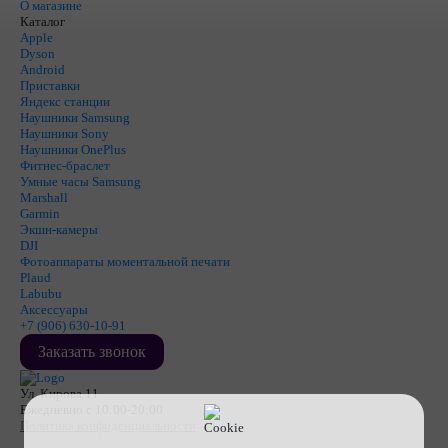
О магазине
Каталог
Apple
Dyson
Android
Приставки
Яндекс станции
Наушники Samsung
Наушники Sony
Наушники OnePlus
Фитнес-браслет
Умные часы Samsung
Marshall
Garmin
Экшн-камеры
DJI
Фотоаппараты моментальной печати
Plaud
Labubu
Аксессуары
+7 (906) 630-10-91
Заказать звонок
Ул. Кирова 11
Ежедневно с 10:00-20:00
Политика конфиденциальности