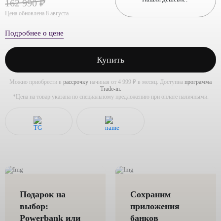
162 990 ₽
Цена обновлена 8 августа
Подробнее о цене
Купить
Можно приобрести в
рассрочку
начиная от 4 999 ₽ в месяц. Доступна
программа
Trade-in.
*Цена на товар указана по специальному предложению при оплате наличными.
Подарок на
Сохраним
выбор:
приложения
Powerbank или
банков