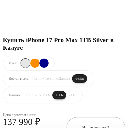
Купить iPhone 17 Pro Max 1TB Silver в
Калуге
Цвет:
1sim + 1e-sim (Classic)
e-sim
Доступ в сеть:
256 ГБ
512 ГБ
1 ТБ
2TB
Память:
Цена с учетом акции
137 990 ₽
Нашли дешевле?