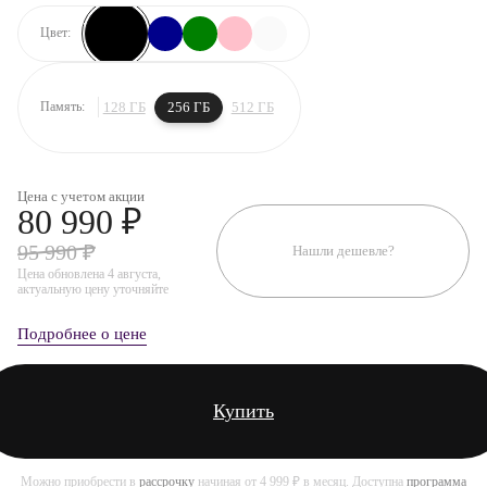
Цвет:
128 ГБ
256 ГБ
512 ГБ
Память:
Цена с учетом акции
80 990 ₽
95 990 ₽
Нашли дешевле?
Цена обновлена 4 августа,
актуальную цену уточняйте
Подробнее о цене
Купить
Можно приобрести в
рассрочку
начиная от 4 999 ₽ в месяц. Доступна
программа