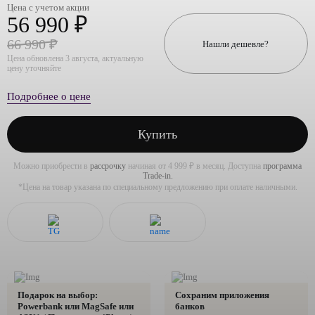
Цена с учетом акции
56 990 ₽
66 990 ₽
Нашли дешевле?
Цена обновлена 3 августа, актуальную
цену уточняйте
Подробнее о цене
Купить
Можно приобрести в
рассрочку
начиная от 4 999 ₽ в месяц. Доступна
программа
Trade-in.
*Цена на товар указана по специальному предложению при оплате наличными.
Подарок на выбор:
Сохраним приложения
Powerbank или MagSafe или
банков