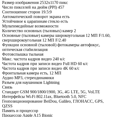
Размер изображения
2532x1170 пикс
Число пикселей на дюйм (PPI)
457
Соотношение сторон
19.5:9
Автоматический поворот экрана
есть
Устойчивое к царапинам стекло
есть
Мультимедийные возможности
Количество основных (тыловых) камер
2
Основные (тыловые) камеры
широкоугольная 12 МП F/1.60,
сверхширокоугольная 12 МП F/2.40
Функции основной (тыловой) фотокамеры
автофокус,
оптическая стабилизация
Фотовспышка
тыльная
Макс. частота кадров видео
240 к/с
Частота кадров при записи видео Full HD
60 к/c
Частота кадров при записи видео 4K
60 к/c
Фронтальная камера
есть, 12 МП
Аудио
MP3, стереодинамики
Разъем для наушников
Lightning
Связь
Стандарт
GSM 900/1800/1900, 3G, 4G LTE, 5G, VoLTE
Интерфейсы
Wi-Fi 802.11ax, Bluetooth 5.0, NFC
Геопозиционирование
BeiDou, Galileo, ГЛОНАСС, GPS,
QZSS
Память и процессор
Процессор
Apple A15 Bionic