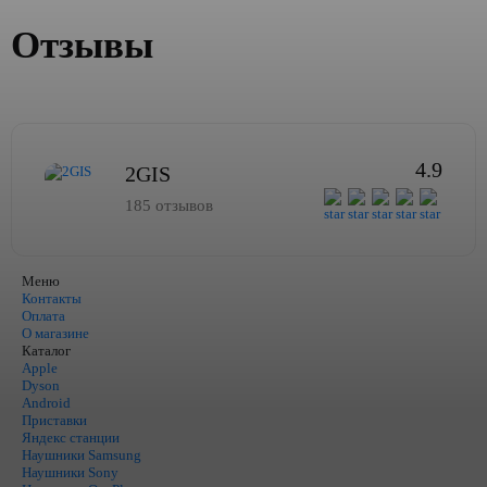
Отзывы
4.9
2GIS
185 отзывов
Меню
Контакты
Оплата
О магазине
Каталог
Apple
Dyson
Android
Приставки
Яндекс станции
Наушники Samsung
Наушники Sony