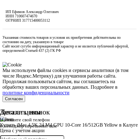
ИП Ефимов Александр Олегович
ИНН
710607474670
ОГРНИП
317715400053112
Указанная стоимость товаров и условия их приобретения действительны по
состоянию на дату, указанную в товаре
Сайт носит сугубо информационный характер и не является публичной офертой,
определяемой Статьей 437 (2) ГК РФ
Мы используем файлы cookies и сервисы аналитики (в том
числе Яндекс.Метрику) для улучшения работы сайта.
Продолжая пользоваться сайтом, вы соглашаетесь на
обработку ваших персональных данных. Подробнее в
политике конфиденциальности
Согласен
Детали цены
Заказать звонок
Напишите свой телефон
Купить iMac 4.5K 24 M4 GPU 10-Core 16/512GB Yellow в Калуге
и менеджер перезвонит вам
Цена с учетом акции
179 990 ₽