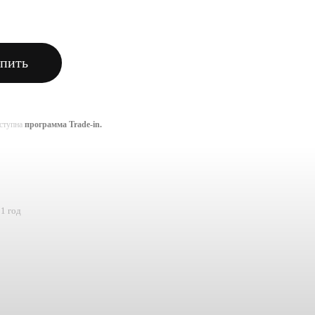
пить
оступна
программа Trade-in.
1 год