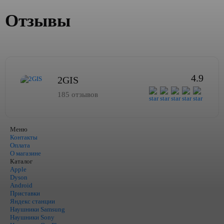
Отзывы
4.9
2GIS
185 отзывов
Меню
Контакты
Оплата
О магазине
Каталог
Apple
Dyson
Android
Приставки
Яндекс станции
Наушники Samsung
Наушники Sony