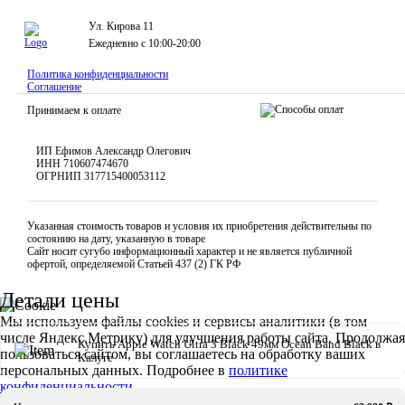
Ул. Кирова 11
Ежедневно с 10:00-20:00
Политика конфиденциальности
Соглашение
Принимаем к оплате
ИП Ефимов Александр Олегович
ИНН
710607474670
ОГРНИП
317715400053112
Указанная стоимость товаров и условия их приобретения действительны по
состоянию на дату, указанную в товаре
Сайт носит сугубо информационный характер и не является публичной
офертой, определяемой Статьей 437 (2) ГК РФ
Детали цены
Мы используем файлы cookies и сервисы аналитики (в том
числе Яндекс.Метрику) для улучшения работы сайта. Продолжая
Купить Apple Watch Ultra 3 Black 49мм Ocean Band Black в
пользоваться сайтом, вы соглашаетесь на обработку ваших
Калуге
персональных данных. Подробнее в
политике
конфиденциальности
Согласен