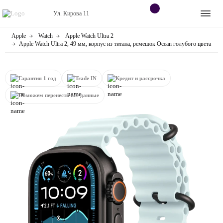
Ул. Кирова 11
Apple
Watch
Apple Watch Ultra 2
Apple
Контакты
Apple Watch Ultra 2, 49 мм, корпус из титана, ремешок Ocean голубого цвета
Dyson
Оплата
Гарантия 1 год
Trade IN
Кредит и рассрочка
Яндекс станции
О
Поможем перенести все данные
магазине
Приставки
Android
Контакты
+7 (906) 630-10-91