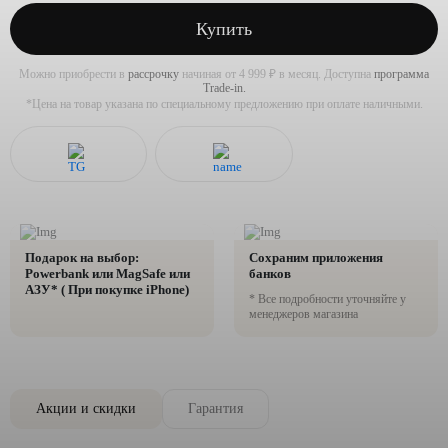
Купить
Можно приобрести в
рассрочку
начиная от 4 999 ₽ в месяц. Доступна
программа
Trade-in.
*Цена на товар указана по специальному предложению при оплате наличными.
Подарок на выбор:
Сохраним приложения
Powerbank или MagSafe или
банков
AЗУ* ( При покупке iPhone)
* Все подробности уточняйте у
менеджеров магазина
Акции и скидки
Гарантия