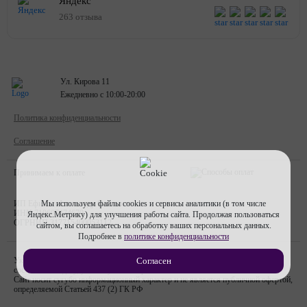
Яндекс
263 отзыва
Ул. Кирова 11
Ежедневно с 10:00-20:00
Политика конфиденциальности
Соглашение
Принимаем к оплате
ИП Ефимов Александр Олегович
Мы используем файлы cookies и сервисы аналитики (в том числе
ИНН
710607474670
Яндекс.Метрику) для улучшения работы сайта. Продолжая пользоваться
ОГРНИП
317715400053112
сайтом, вы соглашаетесь на обработку ваших персональных данных.
Подробнее в
политике конфиденциальности
Указанная стоимость товаров и условия их приобретения действительны по
Согласен
состоянию на дату, указанную в товаре
Сайт носит сугубо информационный характер и не является публичной офертой,
определяемой Статьей 437 (2) ГК РФ