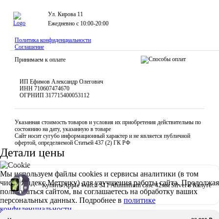
Ул. Кирова 11
Ежедневно с 10:00-20:00
Политика конфиденциальности
Соглашение
Принимаем к оплате
ИП Ефимов Александр Олегович
ИНН
710607474670
ОГРНИП
317715400053112
Указанная стоимость товаров и условия их приобретения действительны по
состоянию на дату, указанную в товаре
Сайт носит сугубо информационный характер и не является публичной
офертой, определяемой Статьей 437 (2) ГК РФ
Детали цены
Мы используем файлы cookies и сервисы аналитики (в том
числе Яндекс.Метрику) для улучшения работы сайта. Продолжая
Купить Apple Watch S11 Aluminium case 42мм Silver в Калуге
пользоваться сайтом, вы соглашаетесь на обработку ваших
персональных данных. Подробнее в
политике
конфиденциальности
Согласен